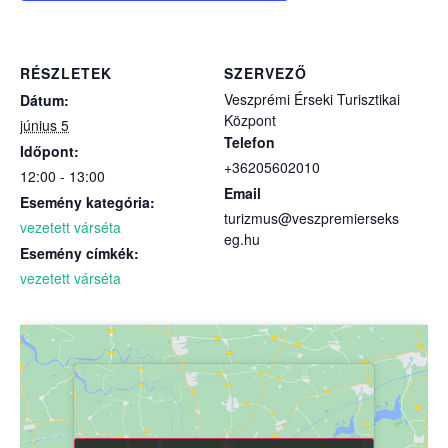
RÉSZLETEK
SZERVEZŐ
Veszprémi Érseki Turisztikai
Dátum:
Központ
június 5
Telefon
Időpont:
+36205602010
12:00 - 13:00
Email
Esemény kategória:
turizmus@veszpremierseks
vezetett várséta
eg.hu
Esemény címkék:
vezetett várséta