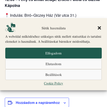
Kápolna
Indulás: Biró–Giczey Ház (Vár utca 31.)
🎟
Jegyvásárlás
Csoportlétszám: legfeljebb 25 fő
Sütik használata
A weboldal működéséhez szükséges sütik mellett statisztikai és tartalmi
A programok egyes időpontokban liturgikus események
elemeket is használunk. A beállításokat bármikor módosíthatja.
vagy egyéb rendezvények miatt változhatnak.
Nagyobb létszámú vagy idegen nyelvű csoportok
Elfogadom
számára a részvétel előzetes bejelentkezéshez kötött;
Elutasítom
jelentkezni az alábbi elérhetőségek egyikén lehet.
☎
+36 20 560 2010
Beállítások
✉
turizmus@veszpremiersekseg.hu
Cookie Policy
Hozzáadom a naptáramhoz