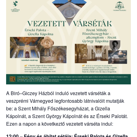
A Biró–Giczey Házból induló vezetett várséták a
veszprémi Várnegyed legfontosabb látnivalóit mutatják
be: a Szent Mihály Főszékesegyházat, a Gizella
Kápolnát, a Szent György Kápolnát és az Érseki Palotát.
Ezen a napon a következtő vezetett várséta indul:
12:00 – Fény és áhítat sétája: Érseki Palota és Gizella