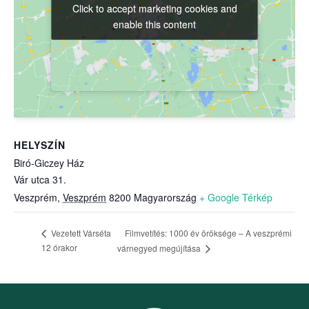
Click to accept marketing cookies and
Click to accept marketing cookies and
enable this content
enable this content
HELYSZÍN
Biró-Giczey Ház
Vár utca 31.
Veszprém
,
Veszprém
8200
Magyarország
+ Google Térkép
Filmvetítés: 1000 év öröksége – A veszprémi
Vezetett Várséta
12 órakor
várnegyed megújítása