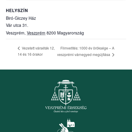
HELYSZÍN
Biró-Giczey Ház
Vár utca 31.
Veszprém
,
Veszprém
8200
Magyarország
Filmvetítés: 1000 év öröksége – A
Vezetett várséták 12,
14 és 16 órakor
veszprémi várnegyed megújítása