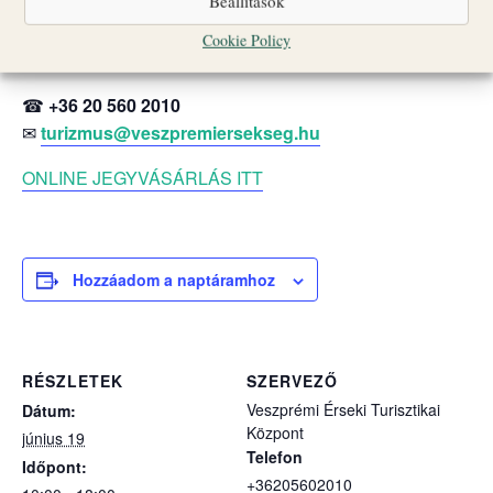
Beállítások
Nagyobb létszámú vagy idegen nyelvű csoportok
számára a részvétel előzetes bejelentkezéshez kötött;
Cookie Policy
jelentkezni az alábbi elérhetőségek egyikén lehet.
☎
+36 20 560 2010
✉
turizmus@veszpremiersekseg.hu
ONLINE JEGYVÁSÁRLÁS ITT
Hozzáadom a naptáramhoz
RÉSZLETEK
SZERVEZŐ
Veszprémi Érseki Turisztikai
Dátum:
Központ
június 19
Telefon
Időpont:
+36205602010