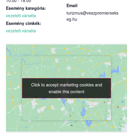
10:00 - 18:00
Email
Esemény kategória:
turizmus@veszpremierseks
vezetett várséta
eg.hu
Esemény címkék:
vezetett várséta
Click to accept marketing cookies and
Click to accept marketing cookies and
enable this content
enable this content