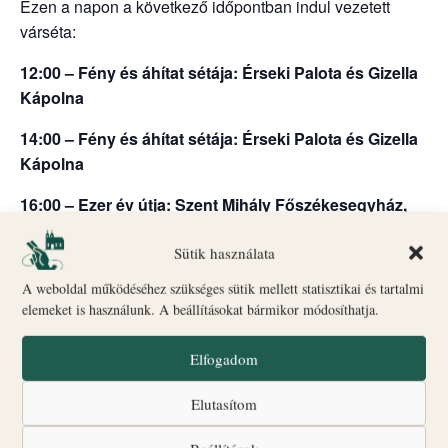
Ezen a napon a következő időpontban indul vezetett
várséta:
12:00 – Fény és áhítat sétája: Érseki Palota és Gizella
Kápolna
14:00 – Fény és áhítat sétája: Érseki Palota és Gizella
Kápolna
16:00 – Ezer év útja: Szent Mihály Főszékesegyház,
altemplom és Szent György Kápolna
Sütik használata
Indulás: Biró–Giczey Ház (Vár utca 31.)
A weboldal működéséhez szükséges sütik mellett statisztikai és tartalmi
🎟
Jegyvásárlás
és információ: a Biró–Giczey Ház
elemeket is használunk. A beállításokat bármikor módosíthatja.
ajándékboltjában
Csoportlétszám: legfeljebb 25 fő
Elfogadom
A programok egyes időpontokban liturgikus események
Elutasítom
vagy egyéb rendezvények miatt változhatnak.