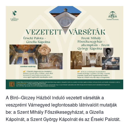
A Biró–Giczey Házból induló vezetett várséták a
veszprémi Várnegyed legfontosabb látnivalóit mutatják
be: a Szent Mihály Főszékesegyházat, a Gizella
Kápolnát, a Szent György Kápolnát és az Érseki Palotát.