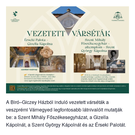
A Biró–Giczey Házból induló vezetett várséták a
veszprémi Várnegyed legfontosabb látnivalóit mutatják
be: a Szent Mihály Főszékesegyházat, a Gizella
Kápolnát, a Szent György Kápolnát és az Érseki Palotát.