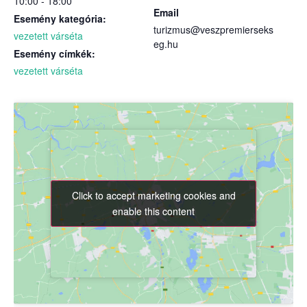
10:00 - 18:00
Email
Esemény kategória:
turizmus@veszpremierseks
vezetett várséta
eg.hu
Esemény címkék:
vezetett várséta
Click to accept marketing cookies and
Click to accept marketing cookies and
enable this content
enable this content