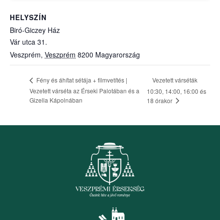
HELYSZÍN
Biró-Giczey Ház
Vár utca 31.
Veszprém
,
Veszprém
8200
Magyarország
Vezetett várséták
Fény és áhítat sétája + filmvetítés |
Vezetett várséta az Érseki Palotában és a
10:30, 14:00, 16:00 és
Gizella Kápolnában
18 órakor