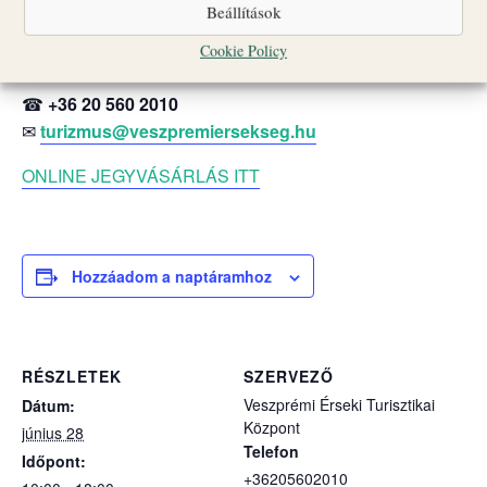
Nagyobb létszámú vagy idegen nyelvű csoportok
Beállítások
számára a részvétel előzetes bejelentkezéshez kötött;
Cookie Policy
jelentkezni az alábbi elérhetőségek egyikén lehet.
☎
+36 20 560 2010
✉
turizmus@veszpremiersekseg.hu
ONLINE JEGYVÁSÁRLÁS ITT
Hozzáadom a naptáramhoz
RÉSZLETEK
SZERVEZŐ
Veszprémi Érseki Turisztikai
Dátum:
Központ
június 28
Telefon
Időpont:
+36205602010