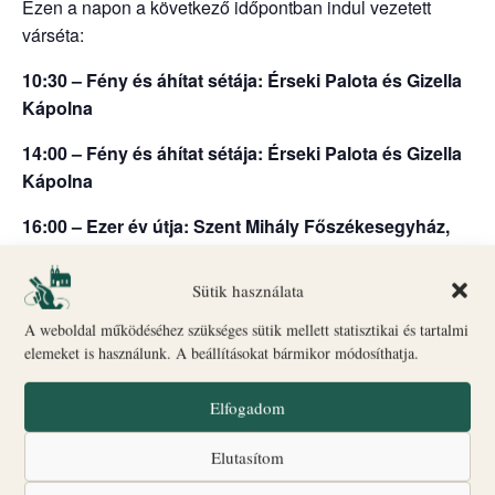
Ezen a napon a következő időpontban indul vezetett
várséta:
10:30 – Fény és áhítat sétája: Érseki Palota és Gizella
Kápolna
14:00 – Fény és áhítat sétája: Érseki Palota és Gizella
Kápolna
16:00 – Ezer év útja: Szent Mihály Főszékesegyház,
altemplom és Szent György Kápolna
Sütik használata
Indulás: Biró–Giczey Ház (Vár utca 31.)
🎟
Jegyvásárlás
és információ: a Biró–Giczey Ház
A weboldal működéséhez szükséges sütik mellett statisztikai és tartalmi
ajándékboltjában
elemeket is használunk. A beállításokat bármikor módosíthatja.
Csoportlétszám: legfeljebb 25 fő
Elfogadom
A programok egyes időpontokban liturgikus események
vagy egyéb rendezvények miatt változhatnak.
Elutasítom