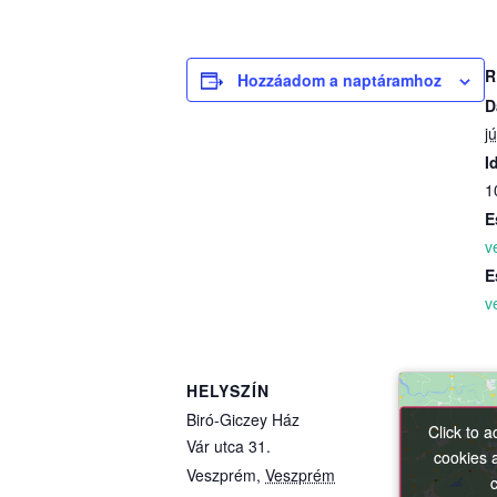
R
Hozzáadom a naptáramhoz
D
jú
I
1
E
v
E
v
HELYSZÍN
Biró-Giczey Ház
Click to 
Click to 
Vár utca 31.
cookies 
cookies 
Veszprém
,
Veszprém