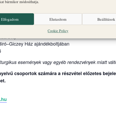
seki Palota és Gizella Kápolna
okat bármikor módosíthatja.
ály Főszékesegyház, altemplom és Szent György Káp
Elfogadom
Elutasítom
Beállítások
éta + Érseki Palota kertje.
Cookie Policy
tca 31.)
Biró–Giczey Ház ajándékboltjában
ő
turgikus események vagy egyéb rendezvények miatt vált
elvű csoportok számára a részvétel előzetes bejelen
et.
.hu