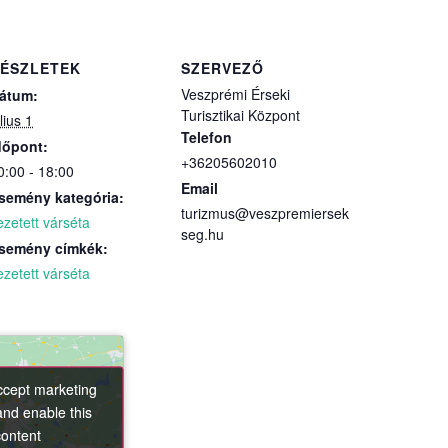
ÉSZLETEK
SZERVEZŐ
Veszprémi Érseki
átum:
Turisztikai Központ
lius 1
Telefon
dőpont:
+36205602010
0:00 - 18:00
Email
semény kategória:
turizmus@veszpremiersek
ezetett várséta
seg.hu
semény címkék:
ezetett várséta
accept marketing
accept marketing
and enable this
and enable this
content
content