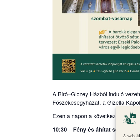
A Biró–Giczey Házból induló vezete
Főszékesegyházat, a Gizella Kápol
Ezen a napon a következő időpontb
10:30 – Fény és áhítat sétája:
Err
A webolda