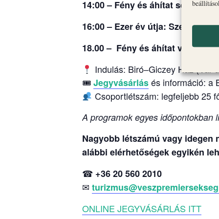
14:00 – Fény és áhítat sétája: Ér
beállítás
16:00 – Ezer év útja: Szent Mih
18.00 – Fény és áhítat vezetett s
Indulás: Biró–Giczey Ház (Vár u
🎟
és információ: a 
Jegyvásárlás
Csoportlétszám: legfeljebb 25 f
A programok egyes időpontokban li
Nagyobb létszámú vagy idegen ny
alábbi elérhetőségek egyikén leh
☎
+36 20 560 2010
✉
turizmus@veszpremiersekseg
ONLINE JEGYVÁSÁRLÁS ITT