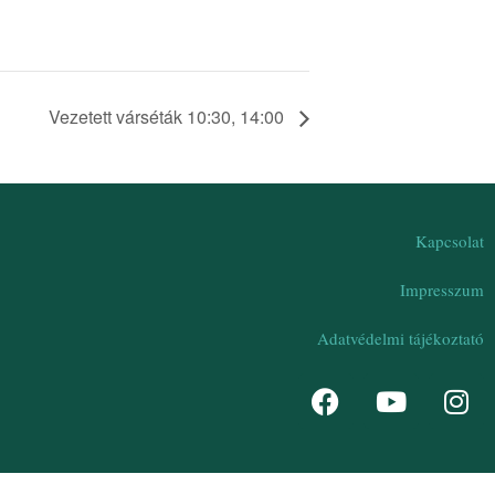
Vezetett várséták 10:30, 14:00
Kapcsolat
Impresszum
Adatvédelmi tájékoztató