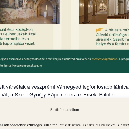
tt várséták a veszprémi Várnegyed legfontosabb látnival
nát, a Szent György Kápolnát és az Érseki Palotát.
an indul vezetett várséta:
Sütik használata
e az időpontra minden hely elkelt.
l működéséhez szükséges sütik mellett statisztikai és tartalmi elemeket is hasz