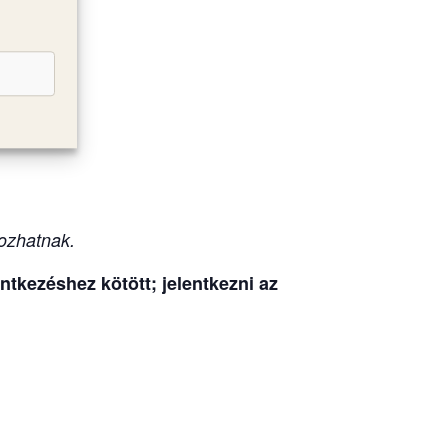
olna
ozhatnak.
tkezéshez kötött; jelentkezni az