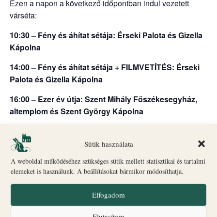
Ezen a napon a következő időpontban indul vezetett
várséta:
10:30 – Fény és áhítat sétája: Érseki Palota és Gizella
Kápolna
14:00 – Fény és áhítat sétája + FILMVETÍTÉS: Érseki
Palota és Gizella Kápolna
16:00 – Ezer év útja: Szent Mihály Főszékesegyház,
altemplom és Szent György Kápolna
18:00 – Fény és áhítat sétája: Érseki Palota és Gizella
Kápolna + Érseki Palota kert
Sütik használata
A weboldal működéséhez szükséges sütik mellett statisztikai és tartalmi
Indulás: Biró–Giczey Ház (Vár utca 31.)
elemeket is használunk. A beállításokat bármikor módosíthatja.
🎟
Jegyvásárlás
és információ: a Biró–Giczey Ház
ajándékboltjában
Elfogadom
ONLINE JEGYVÁSÁRLÁS ITT
Elutasítom