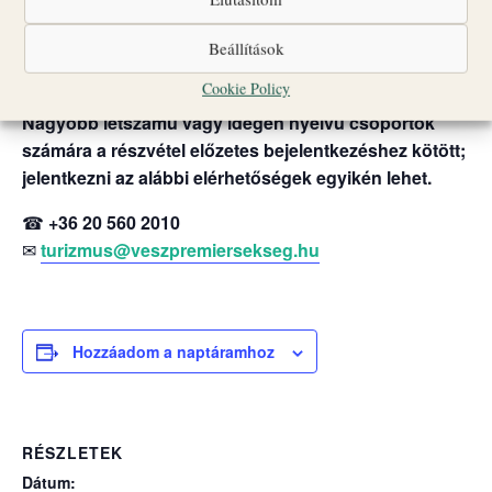
Csoportlétszám: legfeljebb 25 fő
A programok egyes időpontokban liturgikus események
Beállítások
vagy egyéb rendezvények miatt változhatnak.
Cookie Policy
Nagyobb létszámú vagy idegen nyelvű csoportok
számára a részvétel előzetes bejelentkezéshez kötött;
jelentkezni az alábbi elérhetőségek egyikén lehet.
☎
+36 20 560 2010
✉
turizmus@veszpremiersekseg.hu
Hozzáadom a naptáramhoz
RÉSZLETEK
Dátum: