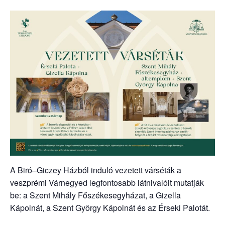
A Biró–Giczey Házból induló vezetett várséták a
veszprémi Várnegyed legfontosabb látnivalóit mutatják
be: a Szent Mihály Főszékesegyházat, a Gizella
Kápolnát, a Szent György Kápolnát és az Érseki Palotát.