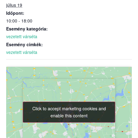
július 19
Időpont:
10:00 - 18:00
Esemény kategória:
vezetett várséta
Esemény címkék:
vezetett várséta
Click to accept marketing cookies and
Click to accept marketing cookies and
enable this content
enable this content