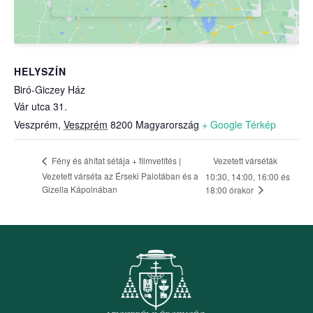
HELYSZÍN
Biró-Giczey Ház
Vár utca 31.
Veszprém
,
Veszprém
8200
Magyarország
+ Google Térkép
Vezetett várséták
Fény és áhítat sétája + filmvetítés |
Vezetett várséta az Érseki Palotában és a
10:30, 14:00, 16:00 és
Gizella Kápolnában
18:00 órakor