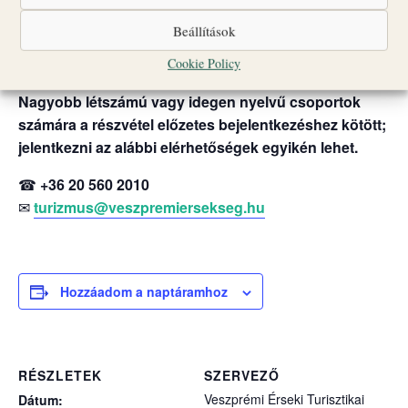
Csoportlétszám: legfeljebb 25 fő
Beállítások
A programok egyes időpontokban liturgikus események
vagy egyéb rendezvények miatt változhatnak.
Cookie Policy
Nagyobb létszámú vagy idegen nyelvű csoportok
számára a részvétel előzetes bejelentkezéshez kötött;
jelentkezni az alábbi elérhetőségek egyikén lehet.
☎
+36 20 560 2010
✉
turizmus@veszpremiersekseg.hu
Hozzáadom a naptáramhoz
RÉSZLETEK
SZERVEZŐ
Veszprémi Érseki Turisztikai
Dátum: