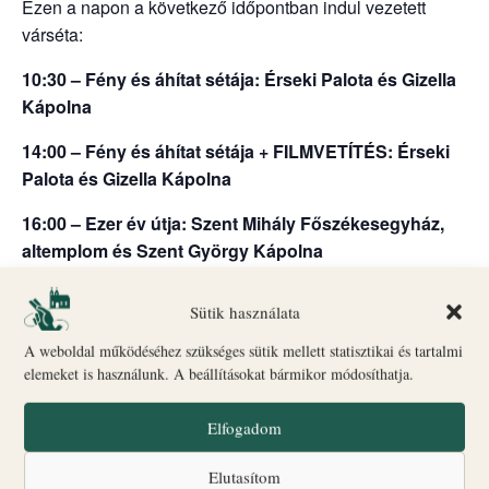
Ezen a napon a következő időpontban indul vezetett
várséta:
10:30 – Fény és áhítat sétája: Érseki Palota és Gizella
Kápolna
14:00 – Fény és áhítat sétája + FILMVETÍTÉS: Érseki
Palota és Gizella Kápolna
16:00 – Ezer év útja: Szent Mihály Főszékesegyház,
altemplom és Szent György Kápolna
18:00 – Fény és áhítat sétája: Érseki Palota és Gizella
Sütik használata
Kápolna + Érseki Palota kert
A weboldal működéséhez szükséges sütik mellett statisztikai és tartalmi
Indulás: Biró–Giczey Ház (Vár utca 31.)
elemeket is használunk. A beállításokat bármikor módosíthatja.
🎟
Jegyvásárlás
és információ: a Biró–Giczey Ház
ajándékboltjában
Elfogadom
ONLINE JEGYVÁSÁRLÁS ITT
Elutasítom