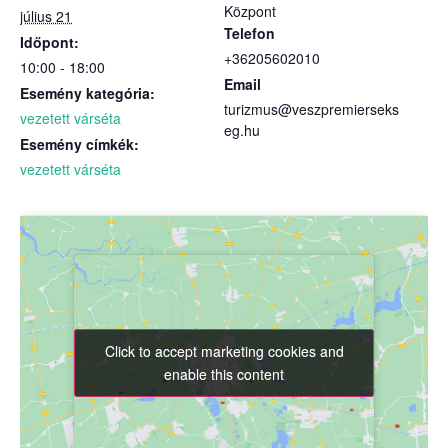
Központ
július 21
Telefon
Időpont:
+36205602010
10:00 - 18:00
Email
Esemény kategória:
turizmus@veszpremierseks
vezetett várséta
eg.hu
Esemény címkék:
vezetett várséta
Click to accept marketing cookies and
Click to accept marketing cookies and
enable this content
enable this content