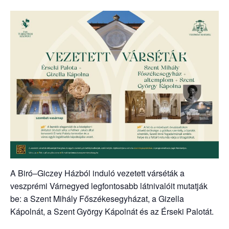
A Biró–Giczey Házból induló vezetett várséták a
veszprémi Várnegyed legfontosabb látnivalóit mutatják
be: a Szent Mihály Főszékesegyházat, a Gizella
Kápolnát, a Szent György Kápolnát és az Érseki Palotát.