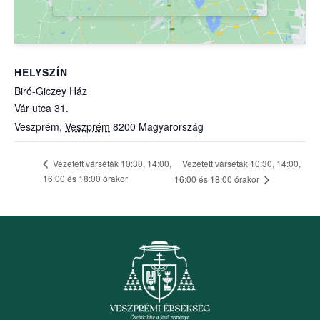
HELYSZÍN
Biró-Giczey Ház
Vár utca 31.
Veszprém
,
Veszprém
8200
Magyarország
Vezetett várséták 10:30, 14:00,
Vezetett várséták 10:30, 14:00,
16:00 és 18:00 órakor
16:00 és 18:00 órakor