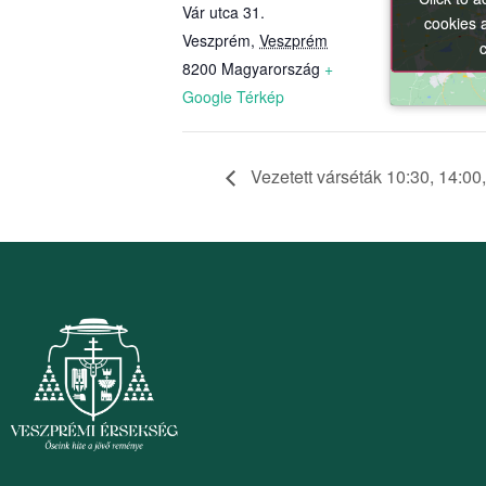
Vár utca 31.
cookies 
cookies 
Veszprém
,
Veszprém
8200
Magyarország
+
Google Térkép
Vezetett várséták 10:30, 14:00