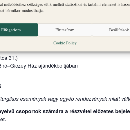
l működéséhez szükséges sütik mellett statisztikai és tartalmi elemeket is hasz
seki Palota és Gizella Kápolna
okat bármikor módosíthatja.
e az időpontra minden hely elkelt.
Elfogadom
Elutasítom
Beállítások
ály Főszékesegyház, altemplom és Szent György Káp
Cookie Policy
seki Palota és Gizella Kápolna + Érseki Palota kert
tca 31.)
Biró–Giczey Ház ajándékboltjában
ő
turgikus események vagy egyéb rendezvények miatt vált
elvű csoportok számára a részvétel előzetes bejelen
et.