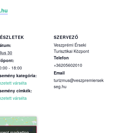
.hu
ÉSZLETEK
SZERVEZŐ
Veszprémi Érseki
átum:
Turisztikai Központ
úlius 30
Telefon
dőpont:
+36205602010
0:00 - 18:00
Email
semény kategória:
turizmus@veszpremiersek
ezetett várséta
seg.hu
semény címkék:
ezetett várséta
accept marketing
accept marketing