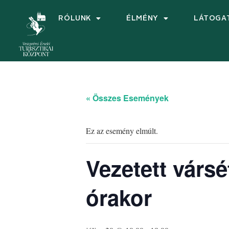
RÓLUNK
ÉLMÉNY
LÁTOGA
« Összes Események
Ez az esemény elmúlt.
Vezetett vársé
órakor