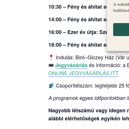
A webolda
10:30 – Fény és áhítat sétája: Ér
beállítás
14:00 – Fény és áhítat sétája:
Err
16:00 – Ezer év útja: Szent Mih
18:00 – Fény és áhítat sétája: Ér
Indulás: Biró–Giczey Ház (Vár u
🎟
és információ: a 
Jegyvásárlás
ONLINE JEGYVÁSÁRLÁS ITT
Csoportlétszám: legfeljebb 25 f
A programok egyes időpontokban li
Nagyobb létszámú vagy idegen ny
alábbi elérhetőségek egyikén leh