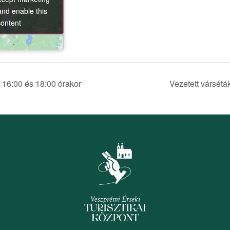
and enable this
and enable this
content
content
, 16:00 és 18:00 órakor
Vezetett vársétá