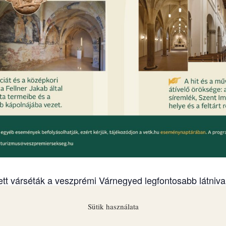
tt várséták a veszprémi Várnegyed legfontosabb látnival
nát, a Szent György Kápolnát és az Érseki Palotát.
Sütik használata
an indul vezetett várséta: