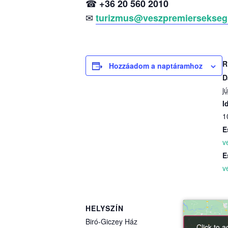
☎
+36 20 560 2010
✉
turizmus@veszpremiersekseg
R
Hozzáadom a naptáramhoz
D
j
I
1
E
v
E
v
HELYSZÍN
Biró-Giczey Ház
Click to 
Click to 