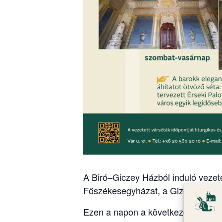
A Biró–Giczey Házból induló vezete
Főszékesegyházat, a Gizella Kápol
Ezen a napon a következő időpontb