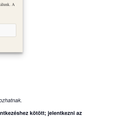
nálunk. A
olna
ozhatnak.
tkezéshez kötött; jelentkezni az