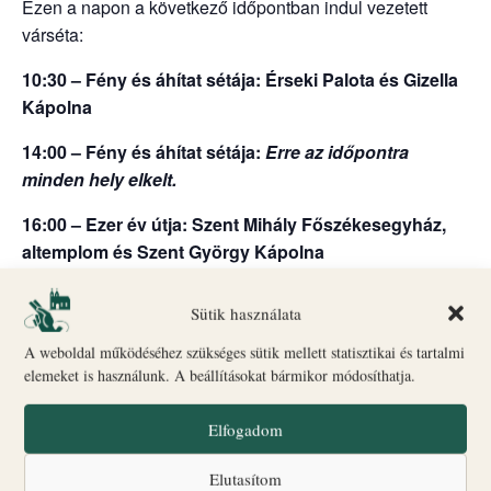
Ezen a napon a következő időpontban indul vezetett
várséta:
10:30 – Fény és áhítat sétája: Érseki Palota és Gizella
Kápolna
14:00 – Fény és áhítat sétája:
Erre az időpontra
minden hely elkelt.
16:00 – Ezer év útja: Szent Mihály Főszékesegyház,
altemplom és Szent György Kápolna
18:00 – Fény és áhítat sétája: Érseki Palota és Gizella
Sütik használata
Kápolna + Érseki Palota kert
A weboldal működéséhez szükséges sütik mellett statisztikai és tartalmi
Indulás: Biró–Giczey Ház (Vár utca 31.)
elemeket is használunk. A beállításokat bármikor módosíthatja.
🎟
Jegyvásárlás
és információ: a Biró–Giczey Ház
ajándékboltjában
Elfogadom
Csoportlétszám: legfeljebb 25 fő
Elutasítom