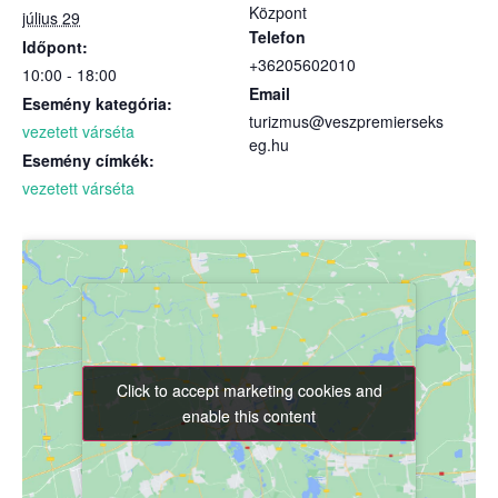
Központ
július 29
Telefon
Időpont:
+36205602010
10:00 - 18:00
Email
Esemény kategória:
turizmus@veszpremierseks
vezetett várséta
eg.hu
Esemény címkék:
vezetett várséta
Click to accept marketing cookies and
Click to accept marketing cookies and
enable this content
enable this content