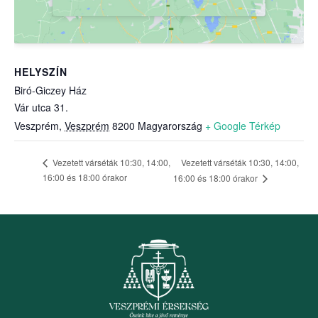
HELYSZÍN
Biró-Giczey Ház
Vár utca 31.
Veszprém
,
Veszprém
8200
Magyarország
+ Google Térkép
Vezetett várséták 10:30, 14:00,
Vezetett várséták 10:30, 14:00,
16:00 és 18:00 órakor
16:00 és 18:00 órakor