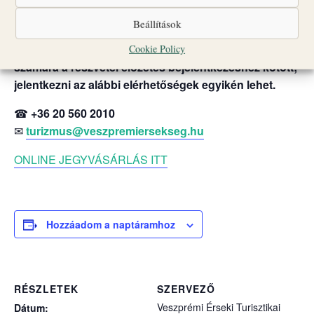
A programok egyes időpontokban liturgikus események
vagy egyéb rendezvények miatt változhatnak.
Beállítások
Nagyobb létszámú vagy idegen nyelvű csoportok
Cookie Policy
számára a részvétel előzetes bejelentkezéshez kötött;
jelentkezni az alábbi elérhetőségek egyikén lehet.
☎
+36 20 560 2010
✉
turizmus@veszpremiersekseg.hu
ONLINE JEGYVÁSÁRLÁS ITT
Hozzáadom a naptáramhoz
RÉSZLETEK
SZERVEZŐ
Veszprémi Érseki Turisztikai
Dátum: