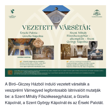
A Biró–Giczey Házból induló vezetett várséták a
veszprémi Várnegyed legfontosabb látnivalóit mutatják
be: a Szent Mihály Főszékesegyházat, a Gizella
Kápolnát, a Szent György Kápolnát és az Érseki Palotát.