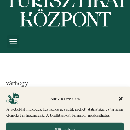
várhegy
Események
várhegy
Sütik használata
A weboldal működéséhez szükséges sütik mellett statisztikai és tartalmi
Sajnos nincs találat.
Notice
elemeket is használunk. A beállításokat bármikor módosíthatja.
Esemé
Es
Közelgő
Keresett kife
Elfogadom