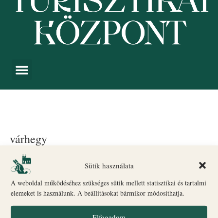
várhegy
Események
várhegy
Sütik használata
A weboldal működéséhez szükséges sütik mellett statisztikai és tartalmi
Nincsenek ütemezett események a augusztus 7, 2026 dátumon.
Notice
Ugrás a
:következő közelgő események
.
elemeket is használunk. A beállításokat bármikor módosíthatja.
Es
8/7/2026
Keresett kife
Elfogadom