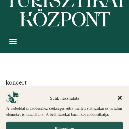
koncert
Események
koncert
Sütik használata
A weboldal működéséhez szükséges sütik mellett statisztikai és tartalmi
Nincsenek ütemezett események a augusztus 8, 2026 dátumon.
Notice
Ugrás a
:következő közelgő események
.
elemeket is használunk. A beállításokat bármikor módosíthatja.
Es
8/8/2026
Keresett kife
Elfogadom