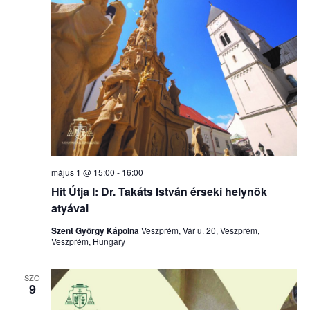
május 1 @ 15:00
-
16:00
Hit Útja I: Dr. Takáts István érseki helynök
atyával
Szent György Kápolna
Veszprém, Vár u. 20, Veszprém,
Veszprém, Hungary
SZO
9