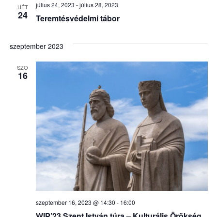
július 24, 2023
-
július 28, 2023
HÉT
nézet
24
Teremtésvédelmi tábor
válasz
szeptember 2023
SZO
16
szeptember 16, 2023 @ 14:30
-
16:00
WIP’23 Szent István túra – Kulturális Örökség