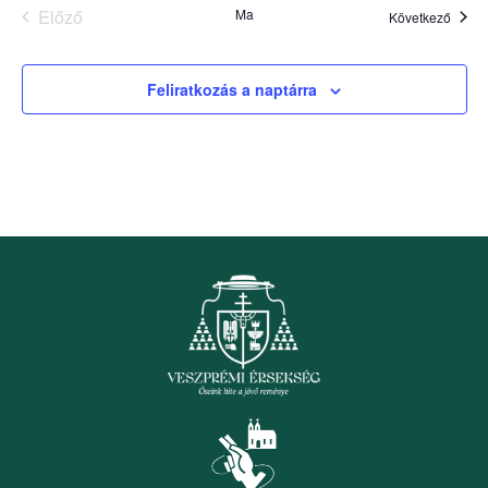
Események
Előző
Ma
Esem
Következő
Feliratkozás a naptárra