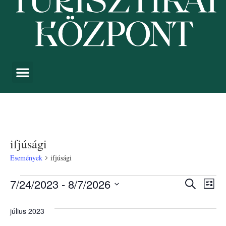
ifjúsági
Események
ifjúsági
Esemé
Es
7/24/2023
 - 
8/7/2026
Keresett kife
Lista
Dátum
néz
keresé
kiválasztása.
július 2023
nav
és