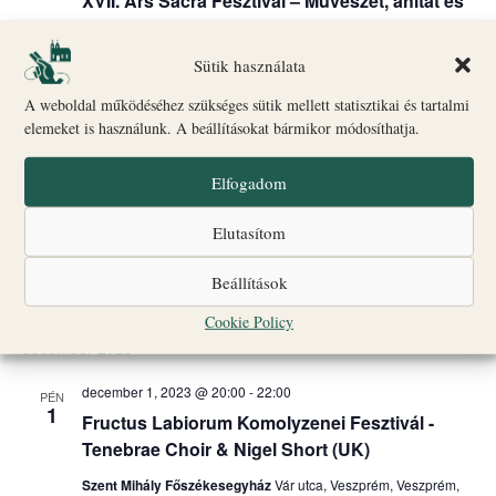
XVII. Ars Sacra Fesztivál – Művészet, áhitat és
imádság – orgonaimprovizáció
Szent Mihály Főszékesegyház
Vár utca, Veszprém, Veszprém,
Sütik használata
Magyarország
A weboldal működéséhez szükséges sütik mellett statisztikai és tartalmi
elemeket is használunk. A beállításokat bármikor módosíthatja.
Kiemelt
szeptember 28, 2023 @ 08:00
-
október 1, 2023 @ 18:00
CSÜ
28
KATTÁRS – Katolikus Társadalmi Napok
Elfogadom
Szentháromság-tér
Szentháromság tér, Veszprém, Veszprém
Elutasítom
szeptember 28, 2023 @ 18:00
-
október 1, 2023 @ 14:00
CSÜ
28
Beállítások
Pueri Cantores énekkari találkozó
Cookie Policy
december 2023
december 1, 2023 @ 20:00
-
22:00
PÉN
1
Fructus Labiorum Komolyzenei Fesztivál -
Tenebrae Choir & Nigel Short (UK)
Szent Mihály Főszékesegyház
Vár utca, Veszprém, Veszprém,